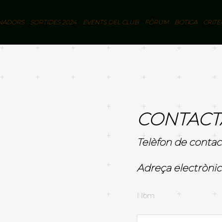
NADORS
SORTIDES 2024
EVENTS DEL CLUB
FÒRUM
BOTIGA
CRITE
CONTACT
Telèfon de contac
Adreça electrònic
Nom