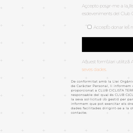
Accepto posar-me a la llis
esdeveniments del Club C
Accepto donar les 
Aquest formulari utilitza
seves dades.
De conformitat amb la Llei Orgàni
de Caràcter Personal, li informem
proporcionat a CLUB CICLISTA TERR
responsable del qual és CLUB CICL
la seva sol·licitud i/o gestió per 
informem que pot exercitar els drets
dades facilitades dirigint-se a la o
contacte.