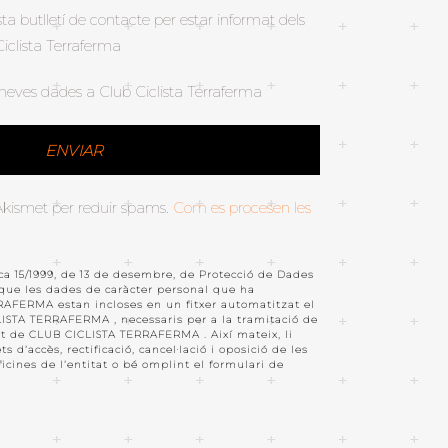
ta butlletí de contacte per estar informat dels
iclista Terraferma
meves dades a Club Ciclista Terraferma
 Akismet per reduir spams.
Com es procesen les
ca 15/1999, de 13 de desembre, de Protecció de Dades
 que les dades de caràcter personal que ha
AFERMA estan incloses en un fitxer automatitzat el
ISTA TERRAFERMA , necessaris per a la tramitació de
part de CLUB CICLISTA TERRAFERMA . Així mateix, li
 d’accès, rectificació, cancel·lació i oposició de les
ficines de l’entitat o bé omplint el formulari de