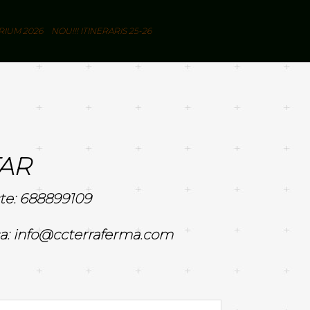
RIUM 2026
NOU!!! ITINERARIS 25-26
AR
te:
688899109
a:
info@ccterraferma.com