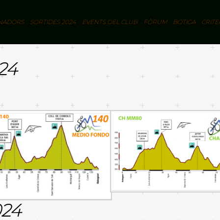
NADORS
SORTIDES 2024
EVENTS DEL CLUB
FÒRUM
BOTIGA
CRITE
24
024