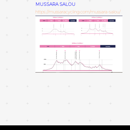
MUSSARA SALOU
https://mussaracycling.com/mussara-salou/